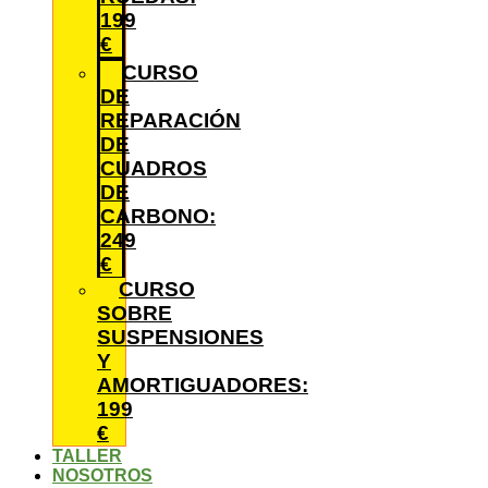
199
€
CURSO
DE
REPARACIÓN
DE
CUADROS
DE
CARBONO:
249
€
CURSO
SOBRE
SUSPENSIONES
Y
AMORTIGUADORES:
199
€
TALLER
NOSOTROS