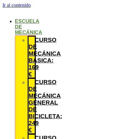
Ir al contenido
ESCUELA
DE
MECÁNICA
CURSO
DE
MECÁNICA
BÁSICA:
169
€
CURSO
DE
MECÁNICA
GENERAL
DE
BICICLETA:
249
€
CURSO