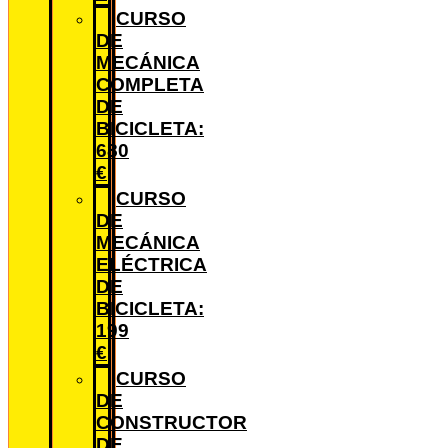
CURSO
DE
MECÁNICA
COMPLETA
DE
BICICLETA:
680
€
CURSO
DE
MECÁNICA
ELÉCTRICA
DE
BICICLETA:
199
€
CURSO
DE
CONSTRUCTOR
DE