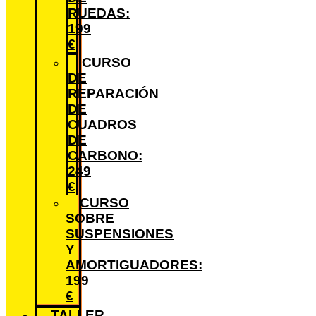
RUEDAS:
199
€
CURSO
DE
REPARACIÓN
DE
CUADROS
DE
CARBONO:
249
€
CURSO
SOBRE
SUSPENSIONES
Y
AMORTIGUADORES:
199
€
TALLER