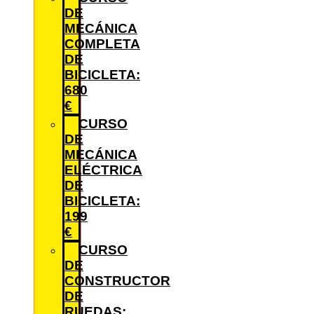
DE
MECÁNICA
COMPLETA
DE
BICICLETA:
680
€
CURSO
DE
MECÁNICA
ELÉCTRICA
DE
BICICLETA:
199
€
CURSO
DE
CONSTRUCTOR
DE
RUEDAS: