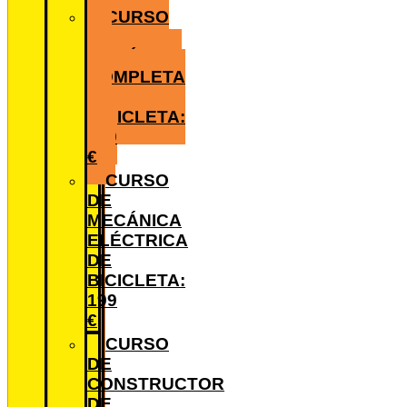
CURSO
DE
MECÁNICA
COMPLETA
DE
BICICLETA:
680
€
CURSO
DE
MECÁNICA
ELÉCTRICA
DE
BICICLETA:
199
€
CURSO
DE
CONSTRUCTOR
DE