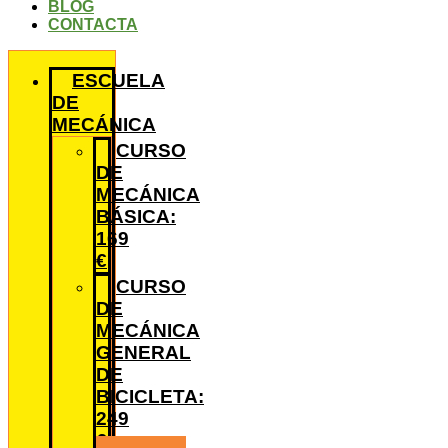
BLOG
CONTACTA
ESCUELA
DE
MECÁNICA
CURSO
DE
MECÁNICA
BÁSICA:
169
€
CURSO
DE
MECÁNICA
GENERAL
DE
BICICLETA:
249
€