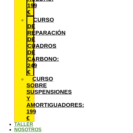
199
€
CURSO
DE
REPARACIÓN
DE
CUADROS
DE
CARBONO:
249
€
CURSO
SOBRE
SUSPENSIONES
Y
AMORTIGUADORES:
199
€
TALLER
NOSOTROS