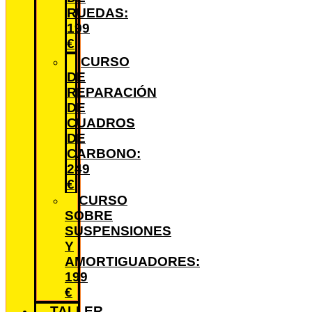
RUEDAS:
199
€
CURSO
DE
REPARACIÓN
DE
CUADROS
DE
CARBONO:
249
€
CURSO
SOBRE
SUSPENSIONES
Y
AMORTIGUADORES:
199
€
TALLER