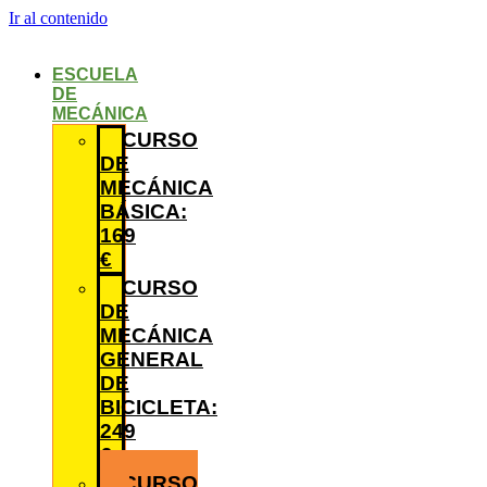
Ir al contenido
ESCUELA
DE
MECÁNICA
CURSO
DE
MECÁNICA
BÁSICA:
169
€
CURSO
DE
MECÁNICA
GENERAL
DE
BICICLETA:
249
€
CURSO