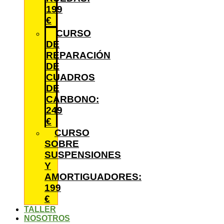
199
€
CURSO
DE
REPARACIÓN
DE
CUADROS
DE
CARBONO:
249
€
CURSO
SOBRE
SUSPENSIONES
Y
AMORTIGUADORES:
199
€
TALLER
NOSOTROS