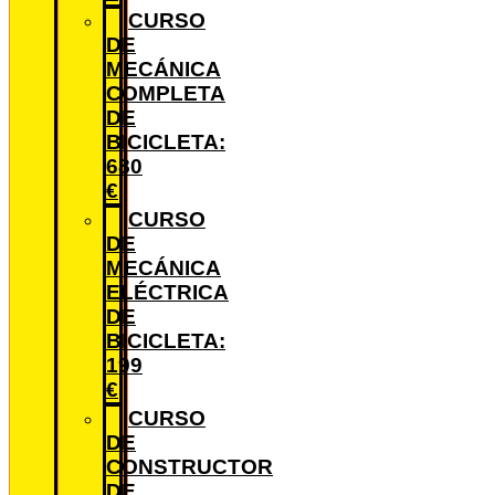
CURSO
DE
MECÁNICA
COMPLETA
DE
BICICLETA:
680
€
CURSO
DE
MECÁNICA
ELÉCTRICA
DE
BICICLETA:
199
€
CURSO
DE
CONSTRUCTOR
DE