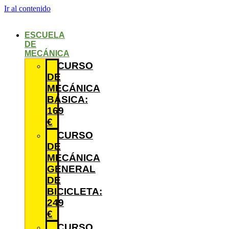
Ir al contenido
ESCUELA
DE
MECÁNICA
CURSO
DE
MECÁNICA
BÁSICA:
169
€
CURSO
DE
MECÁNICA
GENERAL
DE
BICICLETA:
249
€
CURSO