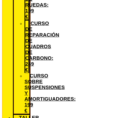
RUEDAS:
199
€
CURSO
DE
REPARACIÓN
DE
CUADROS
DE
CARBONO:
249
€
CURSO
SOBRE
SUSPENSIONES
Y
AMORTIGUADORES:
199
€
TALLER