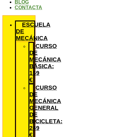
BLOG
CONTACTA
ESCUELA
DE
MECÁNICA
CURSO
DE
MECÁNICA
BÁSICA:
169
€
CURSO
DE
MECÁNICA
GENERAL
DE
BICICLETA:
249
€