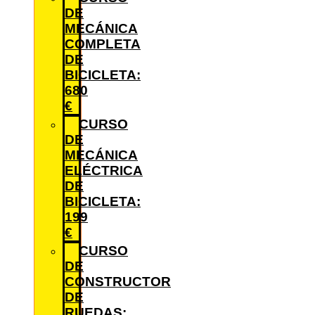
DE
MECÁNICA
COMPLETA
DE
BICICLETA:
680
€
CURSO
DE
MECÁNICA
ELÉCTRICA
DE
BICICLETA:
199
€
CURSO
DE
CONSTRUCTOR
DE
RUEDAS: