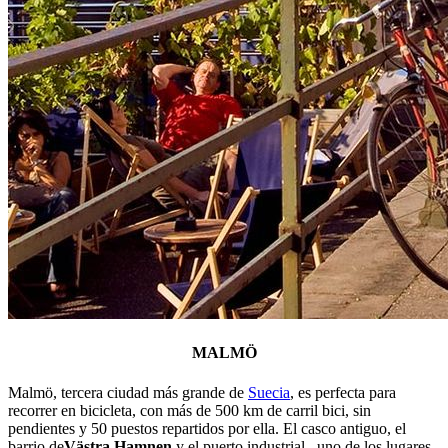
MALMÖ
Malmö, tercera ciudad más grande de
Suecia
, es perfecta para
recorrer en bicicleta, con más de 500 km de carril bici, sin
pendientes y 50 puestos repartidos por ella. El casco antiguo, el
barrio de
Västra Hamnen
y el puerto industrial –uno de los lugares