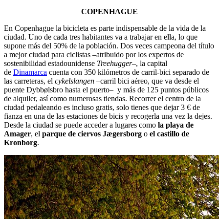
COPENHAGUE
En Copenhague la bicicleta es parte indispensable de la vida de la
ciudad. Uno de cada tres habitantes va a trabajar en ella, lo que
supone más del 50% de la población. Dos veces campeona del título
a mejor ciudad para ciclistas –atribuido por los expertos de
sostenibilidad estadounidense
Treehugger
–, la capital
de
Dinamarca
cuenta con 350 kilómetros de carril-bici separado de
las carreteras, el
cykelslangen
–carril bici aéreo, que va desde el
puente Dybbølsbro hasta el puerto– y más de 125 puntos públicos
de alquiler, así como numerosas tiendas. Recorrer el centro de la
ciudad pedaleando es incluso gratis, solo tienes que dejar 3 € de
fianza en una de las estaciones de bicis y recogerla una vez la dejes.
Desde la ciudad se puede acceder a lugares como
la playa de
Amager
, el
parque de ciervos Jægersborg
o
el castillo de
Kronborg
.