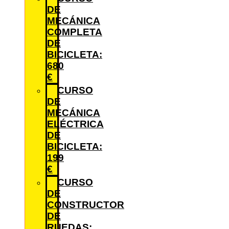
DE
MECÁNICA
COMPLETA
DE
BICICLETA:
680
€
CURSO
DE
MECÁNICA
ELÉCTRICA
DE
BICICLETA:
199
€
CURSO
DE
CONSTRUCTOR
DE
RUEDAS: