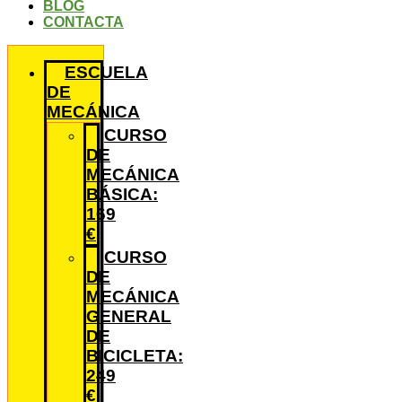
BLOG
CONTACTA
ESCUELA
DE
MECÁNICA
CURSO
DE
MECÁNICA
BÁSICA:
169
€
CURSO
DE
MECÁNICA
GENERAL
DE
BICICLETA:
249
€