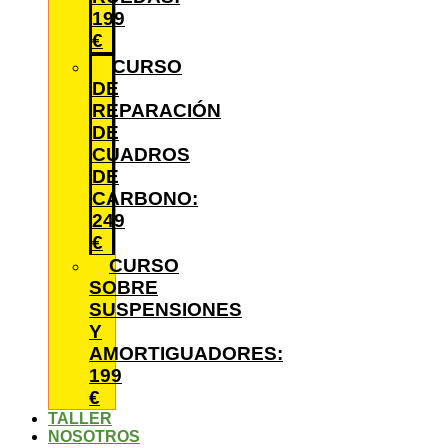
199
€
CURSO
DE
REPARACIÓN
DE
CUADROS
DE
CARBONO:
249
€
CURSO
SOBRE
SUSPENSIONES
Y
AMORTIGUADORES:
199
€
TALLER
NOSOTROS