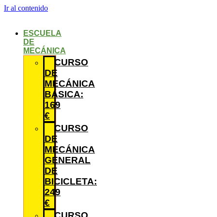
Ir al contenido
ESCUELA
DE
MECÁNICA
CURSO
DE
MECÁNICA
BÁSICA:
169
€
CURSO
DE
MECÁNICA
GENERAL
DE
BICICLETA:
249
€
CURSO