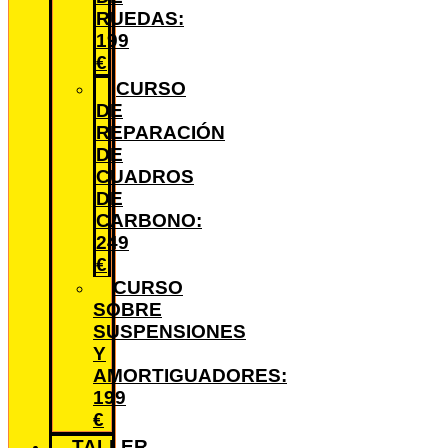
RUEDAS:
199
€
CURSO
DE
REPARACIÓN
DE
CUADROS
DE
CARBONO:
249
€
CURSO
SOBRE
SUSPENSIONES
Y
AMORTIGUADORES:
199
€
TALLER