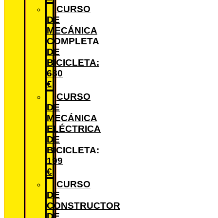
CURSO
DE
MECÁNICA
COMPLETA
DE
BICICLETA:
680
€
CURSO
DE
MECÁNICA
ELÉCTRICA
DE
BICICLETA:
199
€
CURSO
DE
CONSTRUCTOR
DE