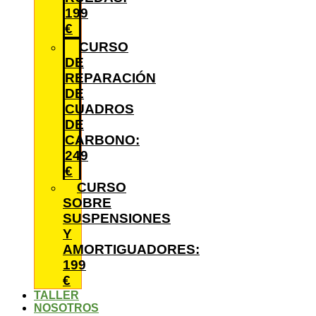
199
€
CURSO
DE
REPARACIÓN
DE
CUADROS
DE
CARBONO:
249
€
CURSO
SOBRE
SUSPENSIONES
Y
AMORTIGUADORES:
199
€
TALLER
NOSOTROS