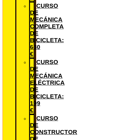
CURSO
DE
MECÁNICA
COMPLETA
DE
BICICLETA:
680
€
CURSO
DE
MECÁNICA
ELÉCTRICA
DE
BICICLETA:
199
€
CURSO
DE
CONSTRUCTOR
DE