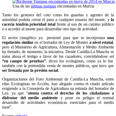
Una de las
últimas trampas
encontradas en Murcia
Tanto los gestores del coto como los guardas y agentes de la
autoridad podrán cerrar el paso a cualquier usuario del monte, y
la
cacería tendría prioridad total
frente al uso de un camino público
o a acceder al monte para desarrollar otro tipo de actividad.
El sector cinegético ya presionó para que se incorporara
una
regulación similar
en el borrador de Ley de Montes
a nivel estatal
,
pero el Ministerio de Agricultura, Alimentación y Medio Ambiente
ha frenado, de momento, la iniciativa. Desde Castilla-La Mancha se
toma ahora el testigo a favor de los cazadores, convirtiéndose así
“en campo de pruebas”
, dicen los ecologistas, como ya lo fue
también con la pretendida venta de montes públicos, que tuvo que
ser frenada por la presión social
.
Organizaciones del Foro Ambiental de Castilla-La Mancha, entre
ellas Ecologistas en Acción, han alegado contra el citado artículo
exigiendo a la Consejería de Agricultura su retirada del borrador de
Ley, ya que “
atenta contra el derecho de los ciudadanos a
disfrutar del medio ambiente
y pone en peligro el normal
desarrollo de actividades económicas esenciales para el medio
rural”.
Fuente:
eldiario
.