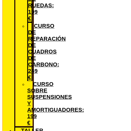
RUEDAS:
199
€
CURSO
DE
REPARACIÓN
DE
CUADROS
DE
CARBONO:
249
€
CURSO
SOBRE
SUSPENSIONES
Y
AMORTIGUADORES:
199
€
TALLER