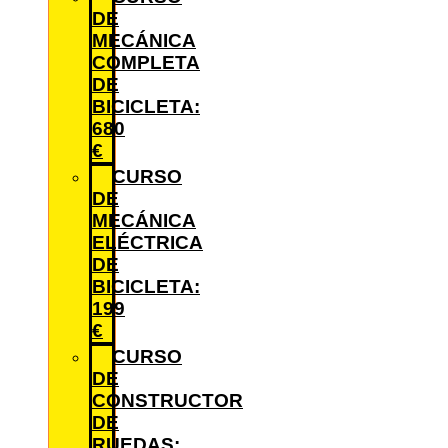
DE
MECÁNICA
COMPLETA
DE
BICICLETA:
680
€
CURSO
DE
MECÁNICA
ELÉCTRICA
DE
BICICLETA:
199
€
CURSO
DE
CONSTRUCTOR
DE
RUEDAS: