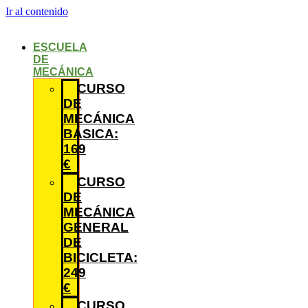
Ir al contenido
ESCUELA
DE
MECÁNICA
CURSO
DE
MECÁNICA
BÁSICA:
169
€
CURSO
DE
MECÁNICA
GENERAL
DE
BICICLETA:
249
€
CURSO