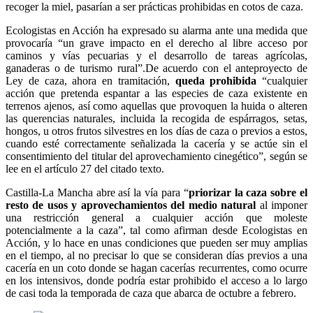
recoger la miel, pasarían a ser prácticas prohibidas en cotos de caza.
Ecologistas en Acción ha expresado su alarma ante una medida que
provocaría “un grave impacto en el derecho al libre acceso por
caminos y vías pecuarias y el desarrollo de tareas agrícolas,
ganaderas o de turismo rural”.De acuerdo con el anteproyecto de
Ley de caza, ahora en tramitación,
queda prohibida
“cualquier
acción que pretenda espantar a las especies de caza existente en
terrenos ajenos, así como aquellas que provoquen la huida o alteren
las querencias naturales, incluida la recogida de espárragos, setas,
hongos, u otros frutos silvestres en los días de caza o previos a estos,
cuando esté correctamente señalizada la cacería y se actúe sin el
consentimiento del titular del aprovechamiento cinegético”, según se
lee en el artículo 27 del citado texto.
Castilla-La Mancha abre así la vía para “
priorizar la caza sobre el
resto de usos y aprovechamientos del medio natural
al imponer
una restricción general a cualquier acción que moleste
potencialmente a la caza”, tal como afirman desde Ecologistas en
Acción, y lo hace en unas condiciones que pueden ser muy amplias
en el tiempo, al no precisar lo que se consideran días previos a una
cacería en un coto donde se hagan cacerías recurrentes, como ocurre
en los intensivos, donde podría estar prohibido el acceso a lo largo
de casi toda la temporada de caza que abarca de octubre a febrero.