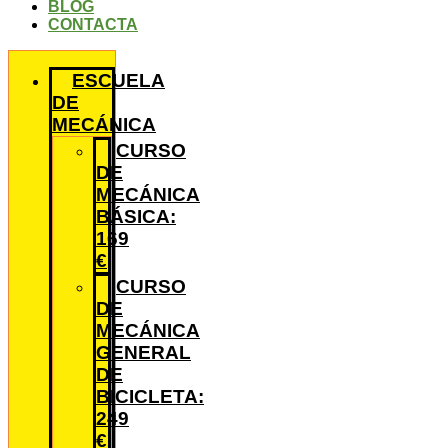
BLOG
CONTACTA
ESCUELA
DE
MECÁNICA
CURSO
DE
MECÁNICA
BÁSICA:
169
€
CURSO
DE
MECÁNICA
GENERAL
DE
BICICLETA:
249
€