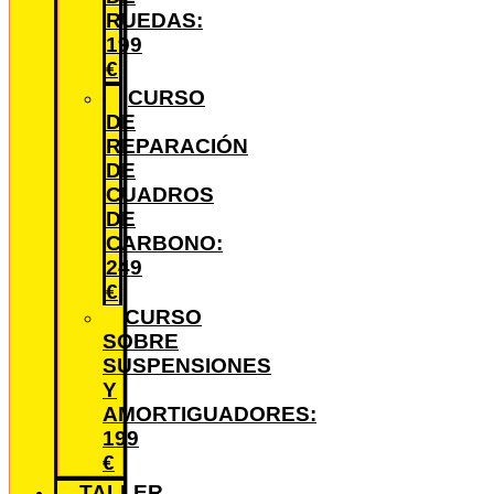
RUEDAS:
199
€
CURSO
DE
REPARACIÓN
DE
CUADROS
DE
CARBONO:
249
€
CURSO
SOBRE
SUSPENSIONES
Y
AMORTIGUADORES:
199
€
TALLER