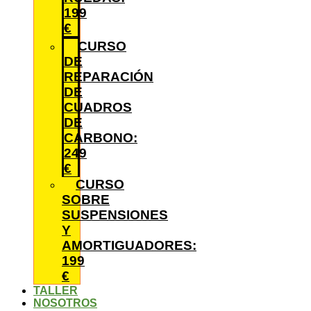
199
€
CURSO
DE
REPARACIÓN
DE
CUADROS
DE
CARBONO:
249
€
CURSO
SOBRE
SUSPENSIONES
Y
AMORTIGUADORES:
199
€
TALLER
NOSOTROS