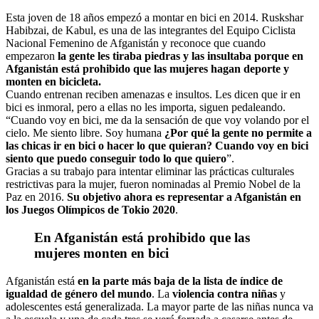
Esta joven de 18 años empezó a montar en bici en 2014. Ruskshar
Habibzai, de Kabul, es una de las integrantes del Equipo Ciclista
Nacional Femenino de Afganistán y reconoce que cuando
empezaron
la gente les tiraba piedras y las insultaba porque en
Afganistán está prohibido que las mujeres hagan deporte y
monten en bicicleta.
Cuando entrenan reciben amenazas e insultos. Les dicen que ir en
bici es inmoral, pero a ellas no les importa, siguen pedaleando.
“Cuando voy en bici, me da la sensación de que voy volando por el
cielo. Me siento libre. Soy humana
¿Por qué la gente no permite a
las chicas ir en bici o hacer lo que quieran? Cuando voy en bici
siento que puedo conseguir todo lo que quiero
”.
Gracias a su trabajo para intentar eliminar las prácticas culturales
restrictivas para la mujer, fueron nominadas al Premio Nobel de la
Paz en 2016.
Su objetivo ahora es representar a Afganistán en
los Juegos Olímpicos de Tokio 2020
.
En Afganistán está prohibido que las
mujeres monten en bici
Afganistán está
en la parte más baja de la lista de índice de
igualdad de género del mundo
. La
violencia contra niñas
y
adolescentes está generalizada. La mayor parte de las niñas nunca va