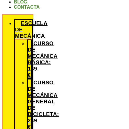
BLOG
CONTACTA
ESCUELA
DE
MECÁNICA
CURSO
DE
MECÁNICA
BÁSICA:
169
€
CURSO
DE
MECÁNICA
GENERAL
DE
BICICLETA:
249
€