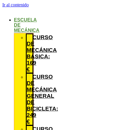
Ir al contenido
ESCUELA
DE
MECÁNICA
CURSO
DE
MECÁNICA
BÁSICA:
169
€
CURSO
DE
MECÁNICA
GENERAL
DE
BICICLETA:
249
€
CURSO