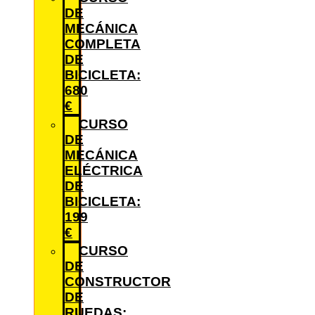
DE
MECÁNICA
COMPLETA
DE
BICICLETA:
680
€
CURSO
DE
MECÁNICA
ELÉCTRICA
DE
BICICLETA:
199
€
CURSO
DE
CONSTRUCTOR
DE
RUEDAS: