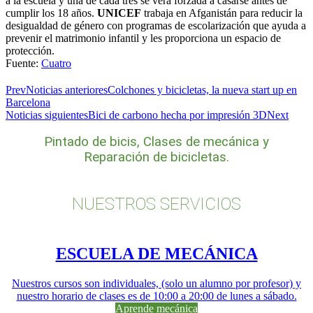
a la escuela y una de cada tres se verá forzada a casarse antes de
cumplir los 18 años.
UNICEF
trabaja en Afganistán para reducir la
desigualdad de género con programas de escolarización que ayuda a
prevenir el matrimonio infantil y les proporciona un espacio de
protección.
Fuente:
Cuatro
Prev
Noticias anteriores
Colchones y bicicletas, la nueva start up en
Barcelona
Noticias siguientes
Bici de carbono hecha por impresión 3D
Next
Pintado de bicis, Clases de mecánica y
Reparación de bicicletas.
NUESTROS SERVICIOS
ESCUELA DE MECÁNICA
Nuestros cursos son individuales, (solo un alumno por profesor) y
nuestro horario de clases es de 10:00 a 20:00 de lunes a sábado.
Aprende mecánica