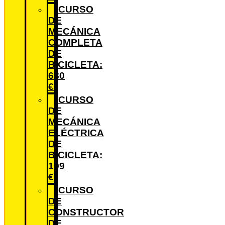
CURSO
DE
MECÁNICA
COMPLETA
DE
BICICLETA:
680
€
CURSO
DE
MECÁNICA
ELÉCTRICA
DE
BICICLETA:
199
€
CURSO
DE
CONSTRUCTOR
DE