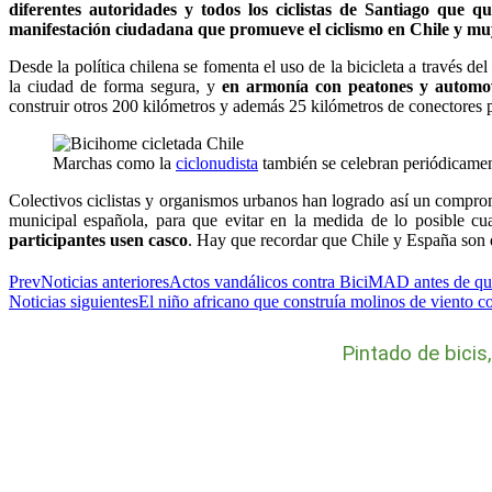
diferentes autoridades y todos los ciclistas de Santiago que 
manifestación ciudadana que promueve el ciclismo en Chile y mu
Desde la política chilena se fomenta el uso de la bicicleta a través de
la ciudad de forma segura, y
en armonía con peatones y automov
construir otros 200 kilómetros y además 25 kilómetros de conectores pa
Marchas como la
ciclonudista
también se celebran periódicament
Colectivos ciclistas y organismos urbanos han logrado así un compr
municipal española, para que evitar en la medida de lo posible cu
participantes usen casco
. Hay que recordar que Chile y España son 
Prev
Noticias anteriores
Actos vandálicos contra BiciMAD antes de que
Noticias siguientes
El niño africano que construía molinos de viento co
Pintado de bicis