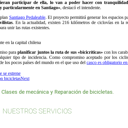
quieran participar de ella, lo van a poder hacer con tranquili
y particularmente en Santiago»
, destacó el intendente.
l plan
Santiago Pedaleable
. El proyecto permitirá generar los espacios p
ilistas
. En la actualidad, existen 216 kilómetros de ciclovías en la
ra unir las rutas existentes.
e en la capital chilena
omiso para
planificar juntos la ruta de sus «bicicríticas»
con los carabi
alquier tipo de incidencia. Como compromiso aceptado por los cicli
de los pocos países del mundo en el que uso del
casco es obligatorio e
 se estrene
n bicicletas
Next
, Clases de mecánica y Reparación de bicicletas.
NUESTROS SERVICIOS