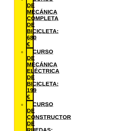
DE
MECÁNICA
COMPLETA
DE
BICICLETA:
680
€
CURSO
DE
MECÁNICA
ELÉCTRICA
DE
BICICLETA:
199
€
CURSO
DE
CONSTRUCTOR
DE
RUEDAS: