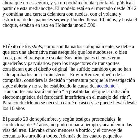
ahora que no es seguro, y ya no podrán circular por la vía pública a
partir de esta medianoche. El modelo está en el mercado desde 2012
y combina una carreta delantera con ruedas, con el volante y
estructura de los patinetes
segway.
Pueden llevar 10 niños, y hasta el
choque, estaban en uso en Holanda unos 3.500.
El éxito de los
stints
, como son llamados coloquialmente, se debe a
que son una alternativa más asequible que los autobuses, o bien
taxis, para el transporte escolar. Sus principales clientes eran
guarderías y parvularios, pero los inspectores de transportes
consideran que el diseño original “ha sufrido cambios que no han
sido aprobados por el ministerio”. Edwin Renzen, dueño de la
compañía, considera la decisión “prematura porque la investigación
sigue abierta y no se ha establecido la causa del
accidente
”.
Transportes analizará también “la posibilidad de que la radiación
electromagnética del ferrocarril interfiriera en el manejo del
stint
”.
Para conducirlo no se necesita carné o casco y se puede llevar desde
los 16 años
El pasado 20 de septiembre, y según testigos presenciales, la
conductora, de 32 años, no pudo frenar a tiempo y acabó entre las
vías del tren. Llevaba cinco menores a bordo, y el convoy de
cercanías los arrolló a todos. Además de los cuatro pequeños