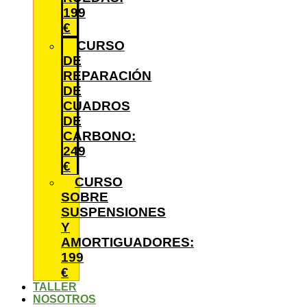
199
€
CURSO
DE
REPARACIÓN
DE
CUADROS
DE
CARBONO:
249
€
CURSO
SOBRE
SUSPENSIONES
Y
AMORTIGUADORES:
199
€
TALLER
NOSOTROS