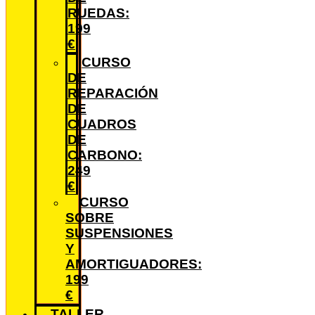
RUEDAS:
199
€
CURSO
DE
REPARACIÓN
DE
CUADROS
DE
CARBONO:
249
€
CURSO
SOBRE
SUSPENSIONES
Y
AMORTIGUADORES:
199
€
TALLER