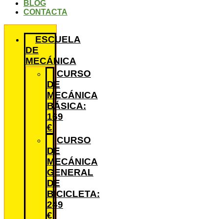
BLOG
CONTACTA
ESCUELA
DE
MECÁNICA
CURSO
DE
MECÁNICA
BÁSICA:
169
€
CURSO
DE
MECÁNICA
GENERAL
DE
BICICLETA:
249
€