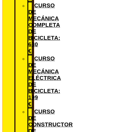
CURSO
DE
MECÁNICA
COMPLETA
DE
BICICLETA:
680
€
CURSO
DE
MECÁNICA
ELÉCTRICA
DE
BICICLETA:
199
€
CURSO
DE
CONSTRUCTOR
DE