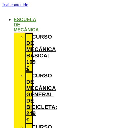
Ir al contenido
ESCUELA
DE
MECÁNICA
CURSO
DE
MECÁNICA
BÁSICA:
169
€
CURSO
DE
MECÁNICA
GENERAL
DE
BICICLETA:
249
€
CURSO