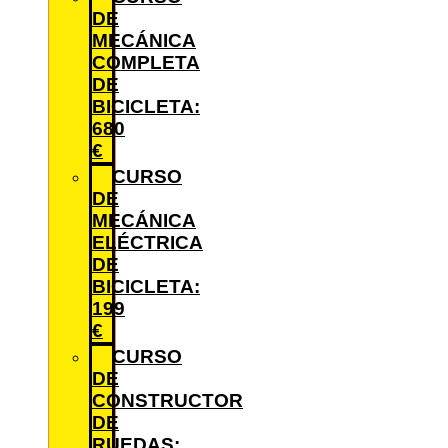
DE
MECÁNICA
COMPLETA
DE
BICICLETA:
680
€
CURSO
DE
MECÁNICA
ELÉCTRICA
DE
BICICLETA:
199
€
CURSO
DE
CONSTRUCTOR
DE
RUEDAS: