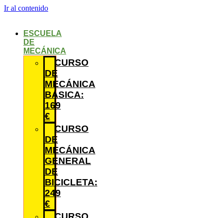
Ir al contenido
ESCUELA
DE
MECÁNICA
CURSO
DE
MECÁNICA
BÁSICA:
169
€
CURSO
DE
MECÁNICA
GENERAL
DE
BICICLETA:
249
€
CURSO