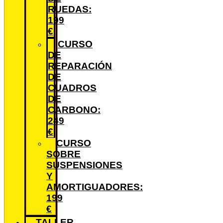
RUEDAS:
199
€
CURSO
DE
REPARACIÓN
DE
CUADROS
DE
CARBONO:
249
€
CURSO
SOBRE
SUSPENSIONES
Y
AMORTIGUADORES:
199
€
TALLER