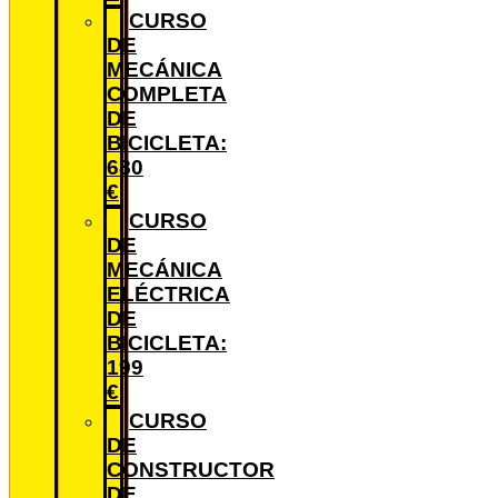
CURSO
DE
MECÁNICA
COMPLETA
DE
BICICLETA:
680
€
CURSO
DE
MECÁNICA
ELÉCTRICA
DE
BICICLETA:
199
€
CURSO
DE
CONSTRUCTOR
DE