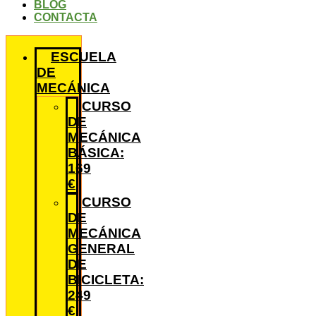
BLOG
CONTACTA
ESCUELA
DE
MECÁNICA
CURSO
DE
MECÁNICA
BÁSICA:
169
€
CURSO
DE
MECÁNICA
GENERAL
DE
BICICLETA:
249
€