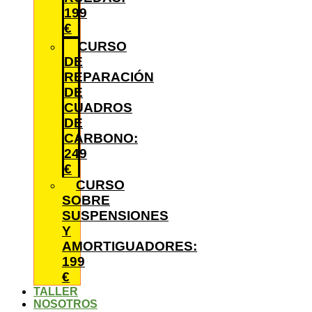
199
€
CURSO
DE
REPARACIÓN
DE
CUADROS
DE
CARBONO:
249
€
CURSO
SOBRE
SUSPENSIONES
Y
AMORTIGUADORES:
199
€
TALLER
NOSOTROS