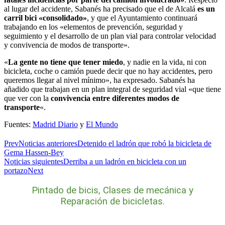
al lugar del accidente, Sabanés ha precisado que el de Alcalá
es un
carril bici «consolidado»
, y que el Ayuntamiento continuará
trabajando en los «elementos de prevención, seguridad y
seguimiento y el desarrollo de un plan vial para controlar velocidad
y convivencia de modos de transporte».
«
La gente no tiene que tener miedo
, y nadie en la vida, ni con
bicicleta, coche o camión puede decir que no hay accidentes, pero
queremos llegar al nivel mínimo», ha expresado. Sabanés ha
añadido que trabajan en un plan integral de seguridad vial «que tiene
que ver con la
convivencia entre diferentes modos de
transporte
«.
Fuentes:
Madrid Diario
y
El Mundo
Prev
Noticias anteriores
Detenido el ladrón que robó la bicicleta de
Gema Hassen-Bey
Noticias siguientes
Derriba a un ladrón en bicicleta con un
portazo
Next
Pintado de bicis, Clases de mecánica y
Reparación de bicicletas.