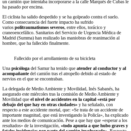
un camión que intentaba incorporarse a la calle Marqués de Cubas le
ha pasado por encima.
El ciclista ha salido despedido y se ha golpeado contra el suelo.
Como consecuencia del fuerte impacto ha sufrido
varios
politraumatismos severos
, entre ellos, torácico y
craneoencefálico. Sanitarios del Servicio de Urgencia Médica de
Madrid (Summa) han realizado las maniobras de reanimación al
hombre, que ha fallecido finalmente.
Fallecido por el arrollamiento de su bicicleta
Una
psicóloga
del Samur ha tenido que
atender al conductor y al
acompañante
del camión tras el atropello debido al estado de
nervios en el que se encontraban.
La delegada de Medio Ambiente y Movilidad, Inés Sabanés, ha
asegurado este miércoles tras la comisión de Medio Ambiente y
Movilidad que
el nivel de accidentes en la capital «está por
debajo del que hay en otras ciudades»
y ha señalado, con
respecto a este accidente mortal, que: «Se trata de un accidente de
importante magnitud, que está investigando la Policía», ha explicado
ante los medios de comunicación. Pese a que hay que «esperar a los
resultados» de la investigación,
«todo apunta a que hubo graves y
fatales incidencias por parte del camión involucrado»
. Respecto