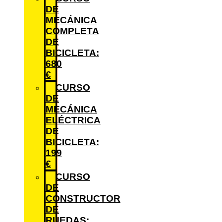
DE
MECÁNICA
COMPLETA
DE
BICICLETA:
680
€
CURSO
DE
MECÁNICA
ELÉCTRICA
DE
BICICLETA:
199
€
CURSO
DE
CONSTRUCTOR
DE
RUEDAS: