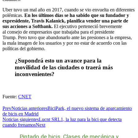
Uber tuvo un mal año en 2017, cuando se vio envuelta en diferentes
polémicas.
En los últimos días se ha sabido que su fundador y
expresidente, Travis Kalanick,
planifica vender una parte de
sus acciones a Softbank
.
El ejecutivo perteneció brevemente
al
consejo de empresarios que trabajaba para el presidente
Trump.
Pero tuvo que abandonarlo ante las presiones a la empresa,
la mala imagen de los usuarios y por no estar de acuerdo con las
políticas del gobierno.
¿Supondrá esto un avance para la
movilidad de las ciudades o traerá más
inconvenientes?
Fuente:
CNET
Prev
Noticias anteriores
BiciPark, el nuevo sistema de aparcamiento
de bicis en Madrid
Noticias siguientes
Lucnt SRL1, la luz para la bici que detecta
cuando frenamos
Next
Pintado de bicis, Clases de mecánica y