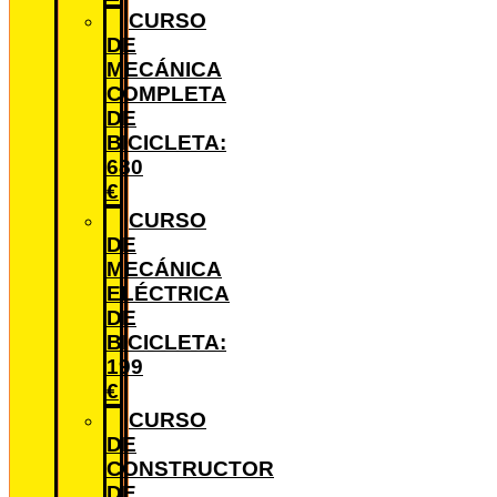
CURSO
DE
MECÁNICA
COMPLETA
DE
BICICLETA:
680
€
CURSO
DE
MECÁNICA
ELÉCTRICA
DE
BICICLETA:
199
€
CURSO
DE
CONSTRUCTOR
DE