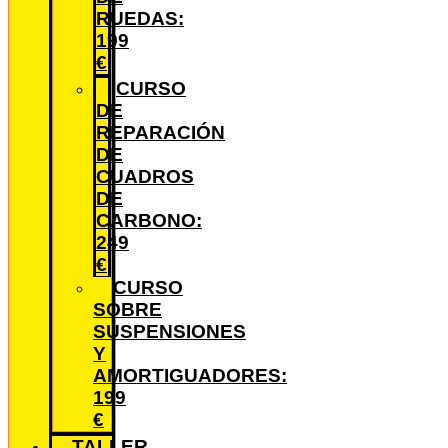
RUEDAS:
199
€
CURSO
DE
REPARACIÓN
DE
CUADROS
DE
CARBONO:
249
€
CURSO
SOBRE
SUSPENSIONES
Y
AMORTIGUADORES:
199
€
TALLER