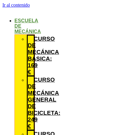
Ir al contenido
ESCUELA
DE
MECÁNICA
CURSO
DE
MECÁNICA
BÁSICA:
169
€
CURSO
DE
MECÁNICA
GENERAL
DE
BICICLETA:
249
€
CURSO