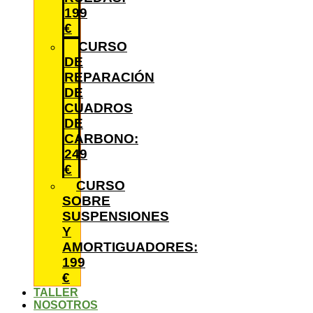
199
€
CURSO
DE
REPARACIÓN
DE
CUADROS
DE
CARBONO:
249
€
CURSO
SOBRE
SUSPENSIONES
Y
AMORTIGUADORES:
199
€
TALLER
NOSOTROS