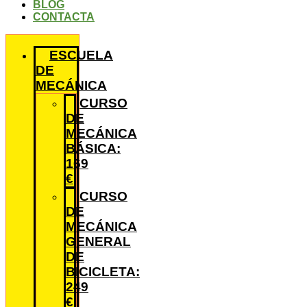
BLOG
CONTACTA
ESCUELA
DE
MECÁNICA
CURSO
DE
MECÁNICA
BÁSICA:
169
€
CURSO
DE
MECÁNICA
GENERAL
DE
BICICLETA:
249
€