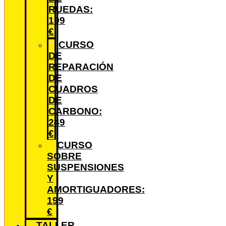
RUEDAS:
199
€
CURSO
DE
REPARACIÓN
DE
CUADROS
DE
CARBONO:
249
€
CURSO
SOBRE
SUSPENSIONES
Y
AMORTIGUADORES:
199
€
TALLER