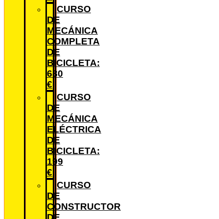
CURSO
DE
MECÁNICA
COMPLETA
DE
BICICLETA:
680
€
CURSO
DE
MECÁNICA
ELÉCTRICA
DE
BICICLETA:
199
€
CURSO
DE
CONSTRUCTOR
DE