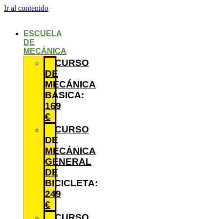
Ir al contenido
ESCUELA
DE
MECÁNICA
CURSO
DE
MECÁNICA
BÁSICA:
169
€
CURSO
DE
MECÁNICA
GENERAL
DE
BICICLETA:
249
€
CURSO