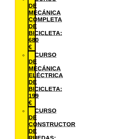
DE
MECÁNICA
COMPLETA
DE
BICICLETA:
680
€
CURSO
DE
MECÁNICA
ELÉCTRICA
DE
BICICLETA:
199
€
CURSO
DE
CONSTRUCTOR
DE
RUEDAS: