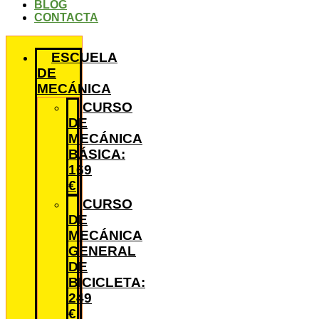
BLOG
CONTACTA
ESCUELA
DE
MECÁNICA
CURSO
DE
MECÁNICA
BÁSICA:
169
€
CURSO
DE
MECÁNICA
GENERAL
DE
BICICLETA:
249
€