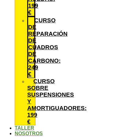
199
€
CURSO
DE
REPARACIÓN
DE
CUADROS
DE
CARBONO:
249
€
CURSO
SOBRE
SUSPENSIONES
Y
AMORTIGUADORES:
199
€
TALLER
NOSOTROS