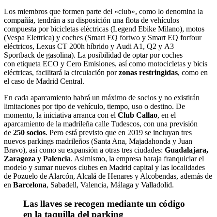
Los miembros que formen parte del «club», como lo denomina la
compañía, tendrán a su disposición una flota de vehículos
compuesta por bicicletas eléctricas (Legend Ebike Milano), motos
(Vespa Elettrica) y coches (Smart EQ fortwo y Smart EQ forfour
eléctricos, Lexus CT 200h híbrido y Audi A1, Q2 y A3
Sportback de gasolina). La posibilidad de optar por coches
con etiqueta ECO y Cero Emisiones, así como motocicletas y bicis
eléctricas, facilitará la circulación por
zonas restringidas
, como en
el caso de Madrid Central.
En cada aparcamiento habrá un máximo de socios y no existirán
limitaciones por tipo de vehículo, tiempo, uso o destino. De
momento, la iniciativa arranca con el
Club Callao
, en el
aparcamiento de la madrileña calle Tudescos, con una previsión
de
250 socios
. Pero está previsto que en 2019 se incluyan tres
nuevos parkings madrileños (Santa Ana, Majadahonda y Juan
Bravo), así como su expansión a otras tres ciudades:
Guadalajara,
Zaragoza y Palencia
. Asimismo, la empresa baraja franquiciar el
modelo y sumar nuevos clubes en Madrid capital y las localidades
de Pozuelo de Alarcón, Alcalá de Henares y Alcobendas, además de
en
Barcelona
, Sabadell, Valencia, Málaga y Valladolid.
Las llaves se recogen mediante un código
en la taquilla del parking