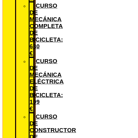
CURSO
DE
MECÁNICA
COMPLETA
DE
BICICLETA:
680
€
CURSO
DE
MECÁNICA
ELÉCTRICA
DE
BICICLETA:
199
€
CURSO
DE
CONSTRUCTOR
DE