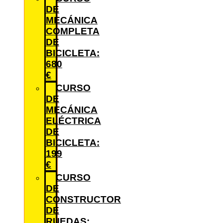
DE
MECÁNICA
COMPLETA
DE
BICICLETA:
680
€
CURSO
DE
MECÁNICA
ELÉCTRICA
DE
BICICLETA:
199
€
CURSO
DE
CONSTRUCTOR
DE
RUEDAS: