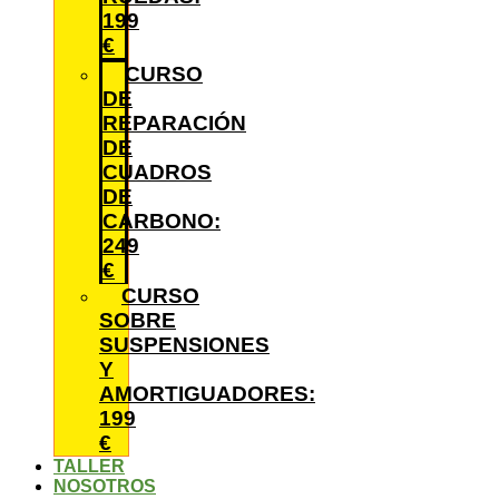
199
€
CURSO
DE
REPARACIÓN
DE
CUADROS
DE
CARBONO:
249
€
CURSO
SOBRE
SUSPENSIONES
Y
AMORTIGUADORES:
199
€
TALLER
NOSOTROS