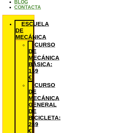
BLOG
CONTACTA
ESCUELA
DE
MECÁNICA
CURSO
DE
MECÁNICA
BÁSICA:
169
€
CURSO
DE
MECÁNICA
GENERAL
DE
BICICLETA:
249
€