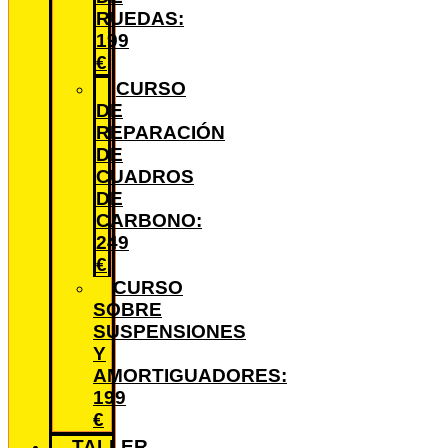
RUEDAS:
199
€
CURSO
DE
REPARACIÓN
DE
CUADROS
DE
CARBONO:
249
€
CURSO
SOBRE
SUSPENSIONES
Y
AMORTIGUADORES:
199
€
TALLER