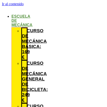
Ir al contenido
ESCUELA
DE
MECÁNICA
CURSO
DE
MECÁNICA
BÁSICA:
169
€
CURSO
DE
MECÁNICA
GENERAL
DE
BICICLETA:
249
€
CURSO