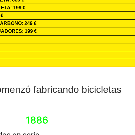
TA: 199 €
 €
ARBONO: 249 €
ADORES: 199 €
menzó fabricando bicicletas
1886
das en serie