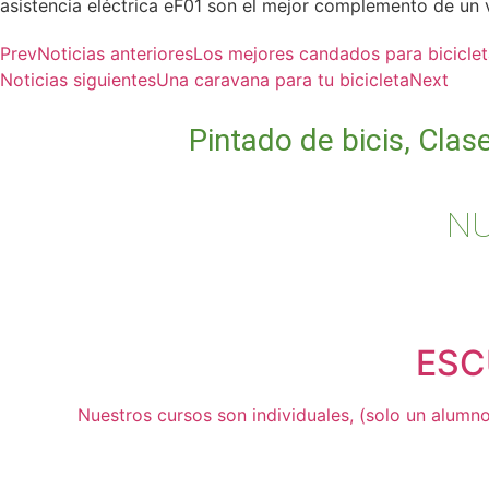
asistencia eléctrica eF01 son el mejor complemento de un v
Prev
Noticias anteriores
Los mejores candados para bicicle
Noticias siguientes
Una caravana para tu bicicleta
Next
Pintado de bicis, Clas
NU
ESC
Nuestros cursos son individuales, (solo un alumno