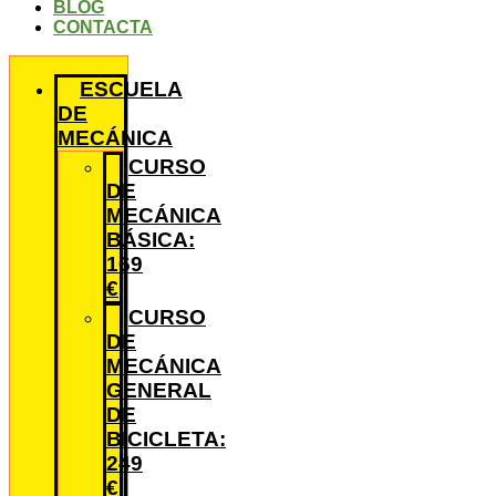
BLOG
CONTACTA
ESCUELA
DE
MECÁNICA
CURSO
DE
MECÁNICA
BÁSICA:
169
€
CURSO
DE
MECÁNICA
GENERAL
DE
BICICLETA:
249
€