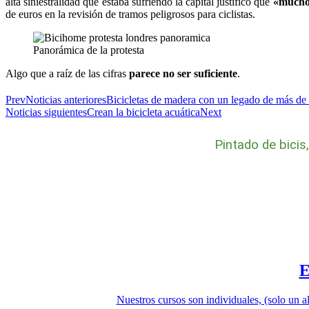
alta siniestralidad que estaba sufriendo la capital justificó que
«muchos
de euros en la revisión de tramos peligrosos para ciclistas.
Panorámica de la protesta
Algo que a raíz de las cifras
parece no ser suficiente
.
Prev
Noticias anteriores
Bicicletas de madera con un legado de más de
Noticias siguientes
Crean la bicicleta acuática
Next
Pintado de bicis
Nuestros cursos son individuales, (solo un a