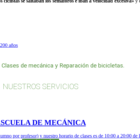
 ciclistas se saltaban los semáforos e iban a velocidad excesiva»
y 
 200 años
, Clases de mecánica y Reparación de bicicletas.
NUESTROS SERVICIOS
ESCUELA DE MECÁNICA
lumno por profesor) y nuestro horario de clases es de 10:00 a 20:00 de 