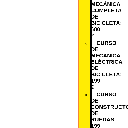
MECÁNICA
COMPLETA
DE
BICICLETA:
680
€
CURSO
DE
MECÁNICA
ELÉCTRICA
DE
BICICLETA:
199
€
CURSO
DE
CONSTRUCT
DE
RUEDAS:
199