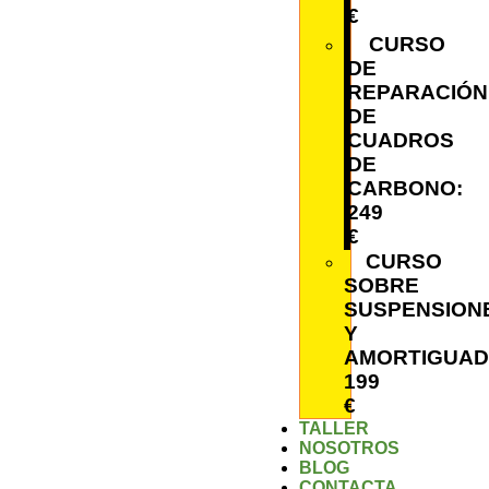
€
CURSO
DE
REPARACIÓN
DE
CUADROS
DE
CARBONO:
249
€
CURSO
SOBRE
SUSPENSION
Y
AMORTIGUAD
199
€
TALLER
NOSOTROS
BLOG
CONTACTA