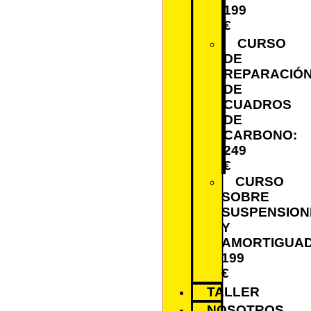
199
€
CURSO
DE
REPARACIÓ
DE
CUADROS
DE
CARBONO:
249
€
CURSO
SOBRE
SUSPENSION
Y
AMORTIGUA
199
€
TALLER
NOSOTROS