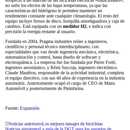
Respecto a las baterías de las bicicletas eléctricas «tradicionales»,
no sufre los efectos de las bajas temperaturas, ya que las
características del hidrógeno le permiten mantener un
rendimiento constante ante cualquier climatología. El resto del
equipo incluye frenos de disco, horquilla amortiguadora y caja de
cambios. Está equipada con un
medidor H2
, e indica con
precisión la energía restante al usuario.
Fundada en 2004, Pragma industries reúne a ingenieros,
científicos y personal técnico interdisciplinario, con
especialidades que van desde ingeniería mecánica, electrónica,
automatización y control, hasta diseño de software y
electroquímica. La empresa fue fue fundada por Pierre Forté,
ingeniero aeronáutico, y Rémi Succoja, ingeniero electrónico.
Claude Mauléon, responsable de la actividad industrial, completa
el equipo directivo, con sus 40 años de experiencia en la industria
automotriz. Anteriormente ocupó el cargo de CEO de Matra
Automóvil y posteriormente de Pininfarina.
Fuente:
Expansión
Noticias anteriores
Los mejores tatuajes de bicicletas
Noticias siguientes
La guía de la DGT para los usuarios de