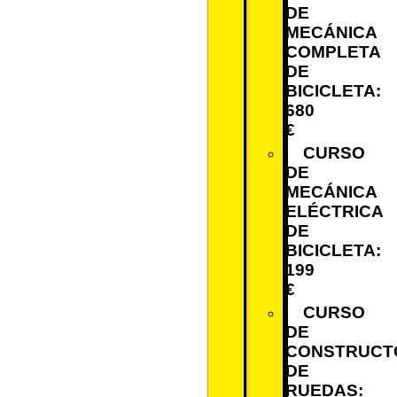
DE
MECÁNICA
COMPLETA
DE
BICICLETA:
680
€
CURSO
DE
MECÁNICA
ELÉCTRICA
DE
BICICLETA:
199
€
CURSO
DE
CONSTRUCT
DE
RUEDAS: