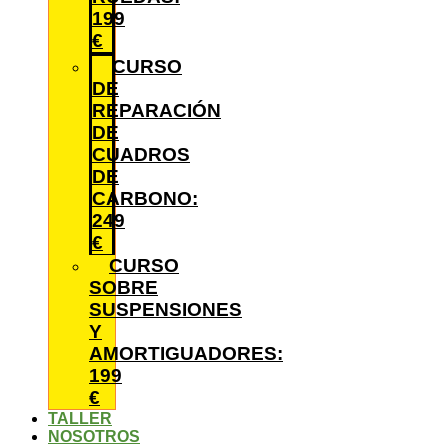
199
€
CURSO
DE
REPARACIÓN
DE
CUADROS
DE
CARBONO:
249
€
CURSO
SOBRE
SUSPENSIONES
Y
AMORTIGUADORES:
199
€
TALLER
NOSOTROS