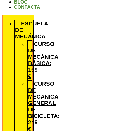
BLOG
CONTACTA
ESCUELA
DE
MECÁNICA
CURSO
DE
MECÁNICA
BÁSICA:
169
€
CURSO
DE
MECÁNICA
GENERAL
DE
BICICLETA:
249
€