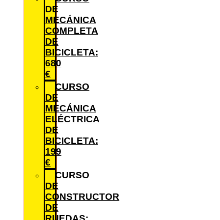
DE
MECÁNICA
COMPLETA
DE
BICICLETA:
680
€
CURSO
DE
MECÁNICA
ELÉCTRICA
DE
BICICLETA:
199
€
CURSO
DE
CONSTRUCTOR
DE
RUEDAS: