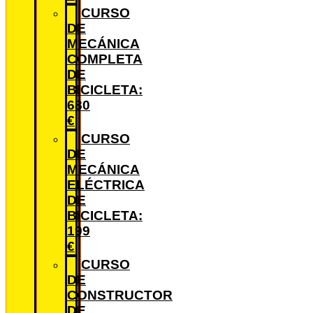
CURSO
DE
MECÁNICA
COMPLETA
DE
BICICLETA:
680
€
CURSO
DE
MECÁNICA
ELÉCTRICA
DE
BICICLETA:
199
€
CURSO
DE
CONSTRUCTOR
DE