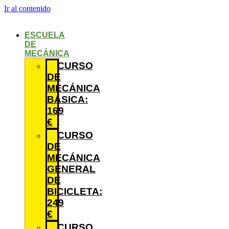
Ir al contenido
ESCUELA
DE
MECÁNICA
CURSO
DE
MECÁNICA
BÁSICA:
169
€
CURSO
DE
MECÁNICA
GENERAL
DE
BICICLETA:
249
€
CURSO