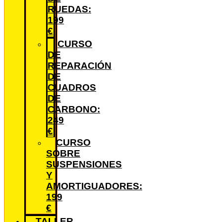
RUEDAS:
199
€
CURSO
DE
REPARACIÓN
DE
CUADROS
DE
CARBONO:
249
€
CURSO
SOBRE
SUSPENSIONES
Y
AMORTIGUADORES:
199
€
TALLER