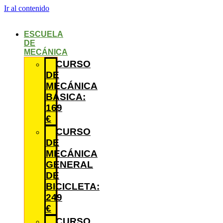
Ir al contenido
ESCUELA
DE
MECÁNICA
CURSO
DE
MECÁNICA
BÁSICA:
169
€
CURSO
DE
MECÁNICA
GENERAL
DE
BICICLETA:
249
€
CURSO