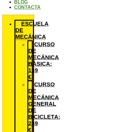
BLOG
CONTACTA
ESCUELA
DE
MECÁNICA
CURSO
DE
MECÁNICA
BÁSICA:
169
€
CURSO
DE
MECÁNICA
GENERAL
DE
BICICLETA:
249
€