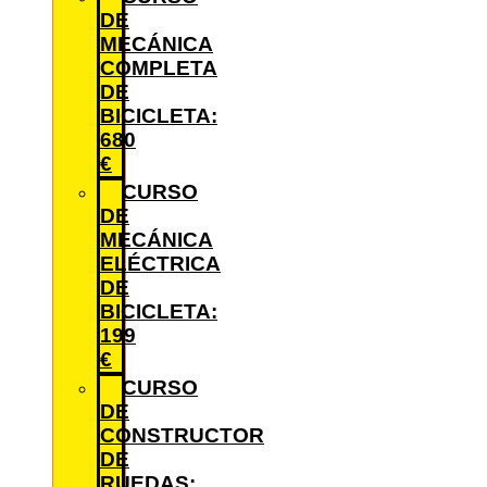
DE
MECÁNICA
COMPLETA
DE
BICICLETA:
680
€
CURSO
DE
MECÁNICA
ELÉCTRICA
DE
BICICLETA:
199
€
CURSO
DE
CONSTRUCTOR
DE
RUEDAS: