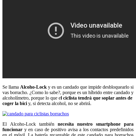
Se llama
Alcoho-Lock
y es un candado que impide desbloquearlo si
vas borracho. ¿Como lo sabe?, porque es un híbrido entre candado y
alcoholímetro, porque lo que e
l ciclista tendrá que soplar antes de
coger la bici
y, si detecta alcohol, no se abrirá.
El Alcoho-Lock también
necesita nuestro smartphone para
funcionar
y en caso de positivo avisa a los contactos predefinidos
en el móvil. La batería recargable de este candado para borrachos