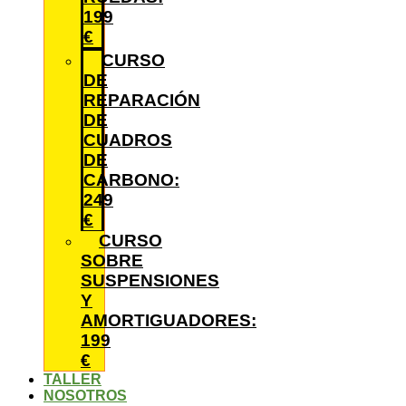
199
€
CURSO
DE
REPARACIÓN
DE
CUADROS
DE
CARBONO:
249
€
CURSO
SOBRE
SUSPENSIONES
Y
AMORTIGUADORES:
199
€
TALLER
NOSOTROS