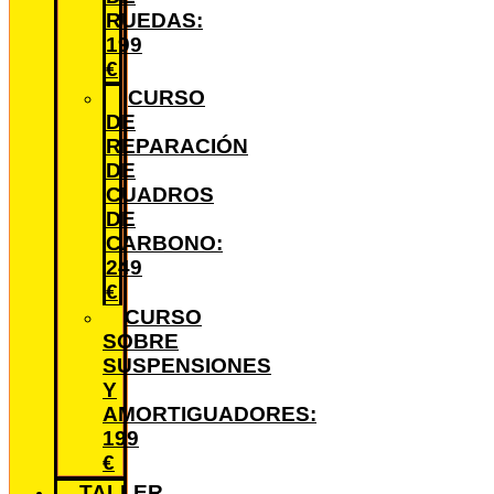
RUEDAS:
199
€
CURSO
DE
REPARACIÓN
DE
CUADROS
DE
CARBONO:
249
€
CURSO
SOBRE
SUSPENSIONES
Y
AMORTIGUADORES:
199
€
TALLER