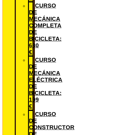
CURSO
DE
MECÁNICA
COMPLETA
DE
BICICLETA:
680
€
CURSO
DE
MECÁNICA
ELÉCTRICA
DE
BICICLETA:
199
€
CURSO
DE
CONSTRUCTOR
DE