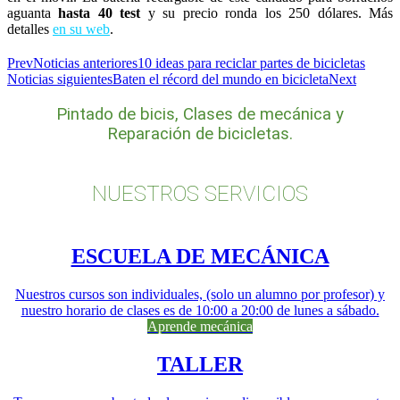
aguanta
hasta 40
test
y su precio ronda los 250 dólares. Más
detalles
en su web
.
Prev
Noticias anteriores
10 ideas para reciclar partes de bicicletas
Noticias siguientes
Baten el récord del mundo en bicicleta
Next
Pintado de bicis, Clases de mecánica y
Reparación de bicicletas.
NUESTROS SERVICIOS
ESCUELA DE MECÁNICA
Nuestros cursos son individuales, (solo un alumno por profesor) y
nuestro horario de clases es de 10:00 a 20:00 de lunes a sábado.
Aprende mecánica
TALLER