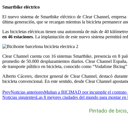
Smartbike eléctrico
El nuevo sistema de Smartbike eléctrico de Clear Channel, empresa qu
última generación, que se recargan mientras la bicicleta permanece anc
Las bicicletas eléctricas tienen una autonomía de más de 40 kilómetros 
en 46 estaciones
. La implantación de este nuevo sistema permitirá re
Clear Channel cuenta con 16 sistemas Smartbike, presencia en 8 país
promedio de 50.000 desplazamientos diarios. Clear Channel España, fi
de transporte público en bicicleta, conocido como “Vodafone Bicing
Alberto Cáceres, director general de Clear Channel, destacó durante 
bicicleta convencional. En este sentido, desde Clear Channel apostam
Prev
Noticias anteriores
Multan a BICIMAD por incumplir el contrato 
Noticias siguientes
Las 8 mejores ciudades del mundo para montar en 
Pintado de bicis