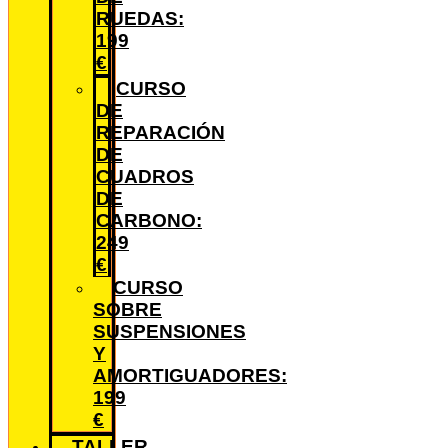
RUEDAS:
199
€
CURSO
DE
REPARACIÓN
DE
CUADROS
DE
CARBONO:
249
€
CURSO
SOBRE
SUSPENSIONES
Y
AMORTIGUADORES:
199
€
TALLER