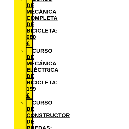
DE
MECÁNICA
COMPLETA
DE
BICICLETA:
680
€
CURSO
DE
MECÁNICA
ELÉCTRICA
DE
BICICLETA:
199
€
CURSO
DE
CONSTRUCTOR
DE
RUEDAS: