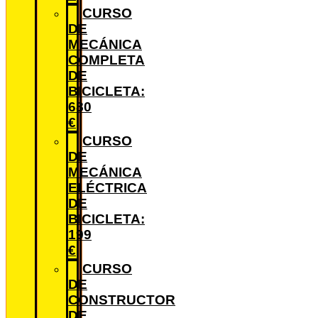
CURSO
DE
MECÁNICA
COMPLETA
DE
BICICLETA:
680
€
CURSO
DE
MECÁNICA
ELÉCTRICA
DE
BICICLETA:
199
€
CURSO
DE
CONSTRUCTOR
DE