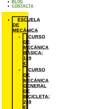
BLOG
CONTACTA
ESCUELA
DE
MECÁNICA
CURSO
DE
MECÁNICA
BÁSICA:
169
€
CURSO
DE
MECÁNICA
GENERAL
DE
BICICLETA:
249
€