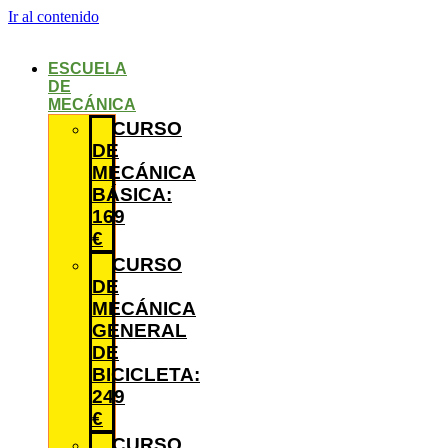
Ir al contenido
ESCUELA
DE
MECÁNICA
CURSO
DE
MECÁNICA
BÁSICA:
169
€
CURSO
DE
MECÁNICA
GENERAL
DE
BICICLETA:
249
€
CURSO