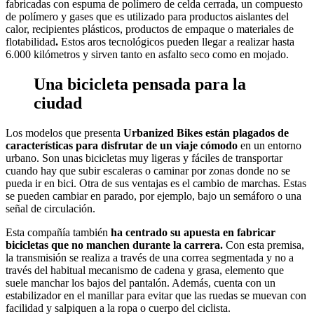
fabricadas con espuma de polímero de celda cerrada, un compuesto
de polímero y gases que es utilizado para productos aislantes del
calor, recipientes plásticos, productos de empaque o materiales de
flotabilidad
.
Estos aros tecnológicos pueden llegar a realizar hasta
6.000 kilómetros y sirven tanto en asfalto seco como en mojado.
Una bicicleta pensada para la
ciudad
Los modelos que presenta
Urbanized Bikes están plagados de
características para disfrutar de un viaje cómodo
en un entorno
urbano. Son unas bicicletas muy ligeras y fáciles de transportar
cuando hay que subir escaleras o caminar por zonas donde no se
pueda ir en bici. Otra de sus ventajas es el cambio de marchas. Estas
se pueden cambiar en parado, por ejemplo, bajo un semáforo o una
señal de circulación.
Esta compañía también
ha centrado su apuesta en fabricar
bicicletas que no manchen durante la carrera.
Con esta premisa,
la transmisión se realiza a través de una correa segmentada y no a
través del habitual mecanismo de cadena y grasa, elemento que
suele manchar los bajos del pantalón. Además, cuenta con un
estabilizador en el manillar para evitar que las ruedas se muevan con
facilidad y salpiquen a la ropa o cuerpo del ciclista.