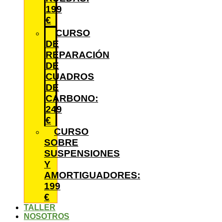
199
€
CURSO
DE
REPARACIÓN
DE
CUADROS
DE
CARBONO:
249
€
CURSO
SOBRE
SUSPENSIONES
Y
AMORTIGUADORES:
199
€
TALLER
NOSOTROS