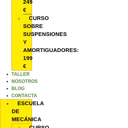
249
€
CURSO
SOBRE
SUSPENSIONES
Y
AMORTIGUADORES:
199
€
TALLER
NOSOTROS
BLOG
CONTACTA
ESCUELA
DE
MECÁNICA
CURSO