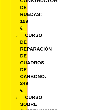
CONSTRUCTOR
DE
RUEDAS:
199
€
CURSO
DE
REPARACIÓN
DE
CUADROS
DE
CARBONO:
249
€
CURSO
SOBRE