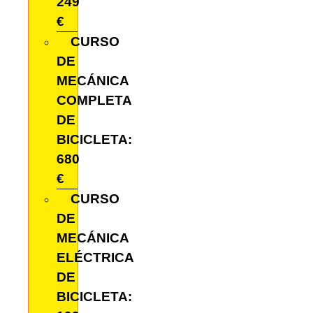
249
€
CURSO
DE
MECÁNICA
COMPLETA
DE
BICICLETA:
680
€
CURSO
DE
MECÁNICA
ELÉCTRICA
DE
BICICLETA: