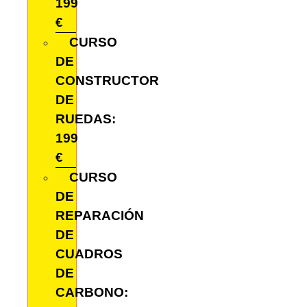
199
€
CURSO
DE
CONSTRUCTOR
DE
RUEDAS:
199
€
CURSO
DE
REPARACIÓN
DE
CUADROS
DE
CARBONO: