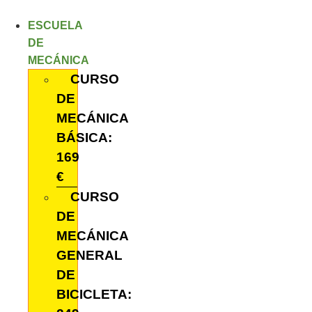
Ir
al
ESCUELA
contenido
DE
MECÁNICA
CURSO
DE
MECÁNICA
BÁSICA:
169
€
CURSO
DE
MECÁNICA
GENERAL
DE
BICICLETA: