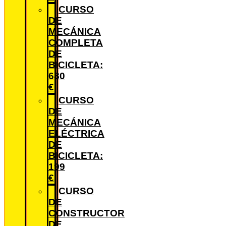
CURSO
DE
MECÁNICA
COMPLETA
DE
BICICLETA:
680
€
CURSO
DE
MECÁNICA
ELÉCTRICA
DE
BICICLETA:
199
€
CURSO
DE
CONSTRUCTOR
DE