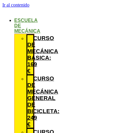
Ir al contenido
ESCUELA
DE
MECÁNICA
CURSO
DE
MECÁNICA
BÁSICA:
169
€
CURSO
DE
MECÁNICA
GENERAL
DE
BICICLETA:
249
€
CURSO