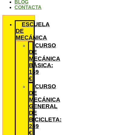
BLOG
CONTACTA
ESCUELA
DE
MECÁNICA
CURSO
DE
MECÁNICA
BÁSICA:
169
€
CURSO
DE
MECÁNICA
GENERAL
DE
BICICLETA:
249
€