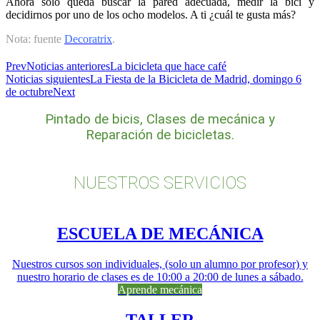
Ahora solo queda buscar la pared adecuada, medir la bici y
decidirnos por uno de los ocho modelos. A ti ¿cuál te gusta más?
Nota: fuente
Decoratrix
.
Prev
Noticias anteriores
La bicicleta que hace café
Noticias siguientes
La Fiesta de la Bicicleta de Madrid, domingo 6
de octubre
Next
Pintado de bicis, Clases de mecánica y
Reparación de bicicletas.
NUESTROS SERVICIOS
ESCUELA DE MECÁNICA
Nuestros cursos son individuales, (solo un alumno por profesor) y
nuestro horario de clases es de 10:00 a 20:00 de lunes a sábado.
Aprende mecánica
TALLER