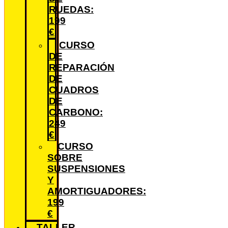
RUEDAS:
199
€
CURSO
DE
REPARACIÓN
DE
CUADROS
DE
CARBONO:
249
€
CURSO
SOBRE
SUSPENSIONES
Y
AMORTIGUADORES:
199
€
TALLER