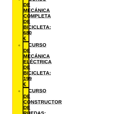
DE
MECÁNICA
COMPLETA
DE
BICICLETA:
680
€
CURSO
DE
MECÁNICA
ELÉCTRICA
DE
BICICLETA:
199
€
CURSO
DE
CONSTRUCTOR
DE
RUEDAS: