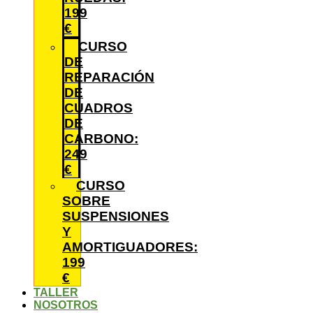
199
€
CURSO
DE
REPARACIÓN
DE
CUADROS
DE
CARBONO:
249
€
CURSO
SOBRE
SUSPENSIONES
Y
AMORTIGUADORES:
199
€
TALLER
NOSOTROS