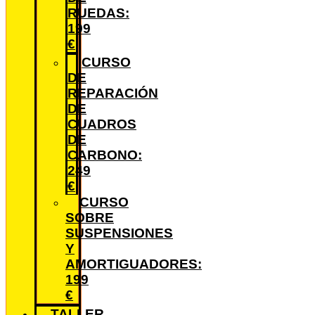
RUEDAS:
199
€
CURSO
DE
REPARACIÓN
DE
CUADROS
DE
CARBONO:
249
€
CURSO
SOBRE
SUSPENSIONES
Y
AMORTIGUADORES:
199
€
TALLER