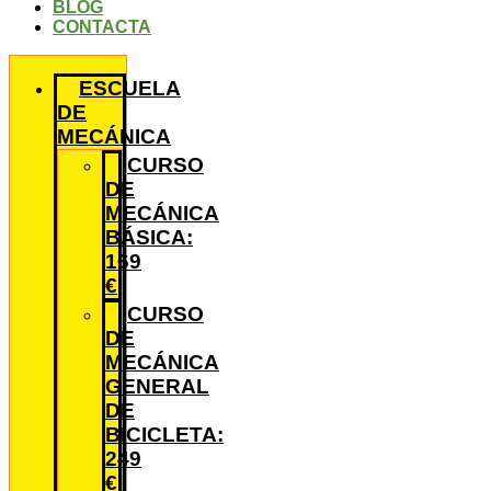
BLOG
CONTACTA
ESCUELA
DE
MECÁNICA
CURSO
DE
MECÁNICA
BÁSICA:
169
€
CURSO
DE
MECÁNICA
GENERAL
DE
BICICLETA:
249
€