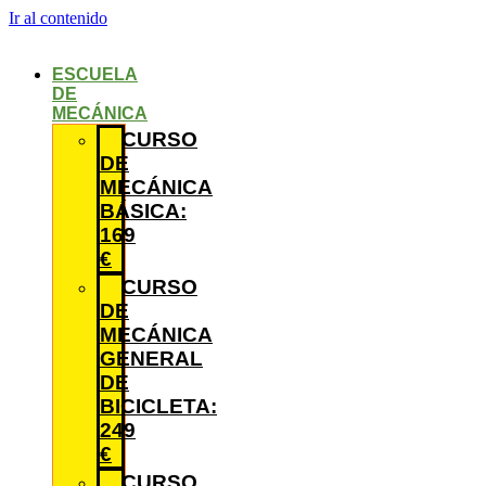
Ir al contenido
ESCUELA
DE
MECÁNICA
CURSO
DE
MECÁNICA
BÁSICA:
169
€
CURSO
DE
MECÁNICA
GENERAL
DE
BICICLETA:
249
€
CURSO