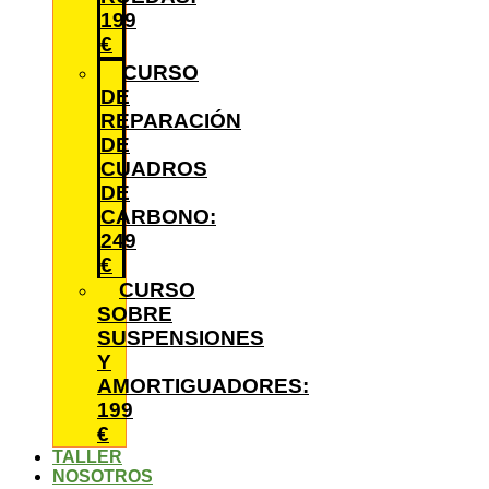
199
€
CURSO
DE
REPARACIÓN
DE
CUADROS
DE
CARBONO:
249
€
CURSO
SOBRE
SUSPENSIONES
Y
AMORTIGUADORES:
199
€
TALLER
NOSOTROS