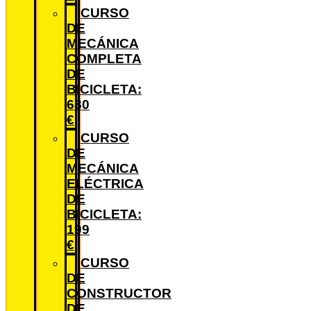
CURSO
DE
MECÁNICA
COMPLETA
DE
BICICLETA:
680
€
CURSO
DE
MECÁNICA
ELÉCTRICA
DE
BICICLETA:
199
€
CURSO
DE
CONSTRUCTOR
DE