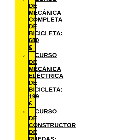
DE
MECÁNICA
COMPLETA
DE
BICICLETA:
680
€
CURSO
DE
MECÁNICA
ELÉCTRICA
DE
BICICLETA:
199
€
CURSO
DE
CONSTRUCTOR
DE
RUEDAS: