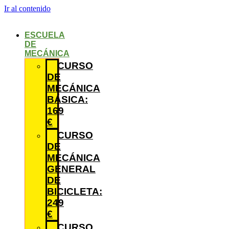
Ir al contenido
ESCUELA
DE
MECÁNICA
CURSO
DE
MECÁNICA
BÁSICA:
169
€
CURSO
DE
MECÁNICA
GENERAL
DE
BICICLETA:
249
€
CURSO