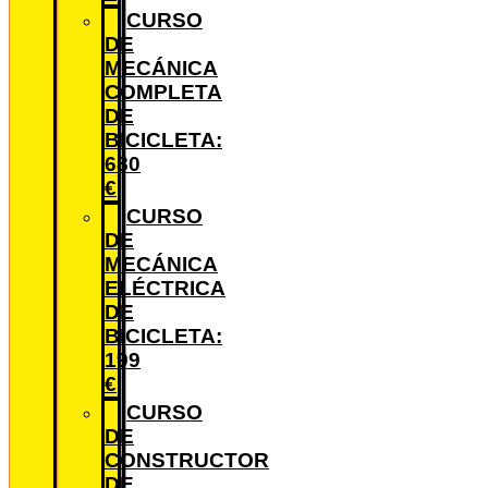
CURSO
DE
MECÁNICA
COMPLETA
DE
BICICLETA:
680
€
CURSO
DE
MECÁNICA
ELÉCTRICA
DE
BICICLETA:
199
€
CURSO
DE
CONSTRUCTOR
DE