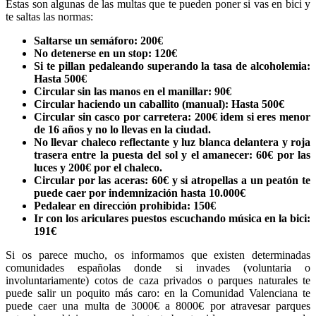
Estas son algunas de las multas que te pueden poner si vas en bici y
te saltas las normas:
Saltarse un semáforo: 200€
No detenerse en un stop: 120€
Si te pillan pedaleando superando la tasa de alcoholemia:
Hasta 500€
Circular sin las manos en el manillar: 90€
Circular haciendo un caballito (manual): Hasta 500€
Circular sin casco por carretera: 200€ idem si eres menor
de 16 años y no lo llevas en la ciudad.
No llevar chaleco reflectante y luz blanca delantera y roja
trasera entre la puesta del sol y el amanecer: 60€ por las
luces y 200€ por el chaleco.
Circular por las aceras: 60€ y si atropellas a un peatón te
puede caer por indemnización hasta 10.000€
Pedalear en dirección prohibida: 150€
Ir con los ariculares puestos escuchando música en la bici:
191€
Si os parece mucho, os informamos que existen determinadas
comunidades españolas donde si invades (voluntaria o
involuntariamente) cotos de caza privados o parques naturales te
puede salir un poquito más caro: en la Comunidad Valenciana te
puede caer una multa de 3000€ a 8000€ por atravesar parques