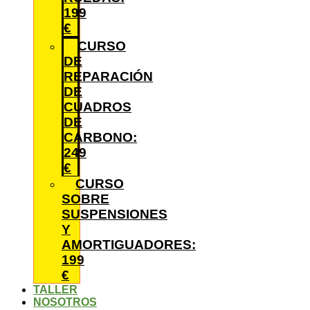
199
€
CURSO
DE
REPARACIÓN
DE
CUADROS
DE
CARBONO:
249
€
CURSO
SOBRE
SUSPENSIONES
Y
AMORTIGUADORES:
199
€
TALLER
NOSOTROS