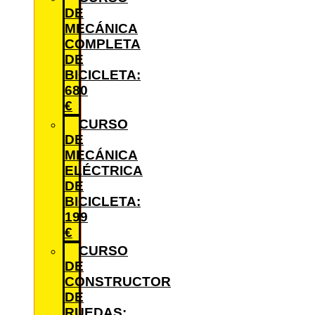
DE
MECÁNICA
COMPLETA
DE
BICICLETA:
680
€
CURSO
DE
MECÁNICA
ELÉCTRICA
DE
BICICLETA:
199
€
CURSO
DE
CONSTRUCTOR
DE
RUEDAS: