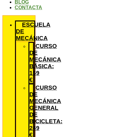
BLOG
CONTACTA
ESCUELA
DE
MECÁNICA
CURSO
DE
MECÁNICA
BÁSICA:
169
€
CURSO
DE
MECÁNICA
GENERAL
DE
BICICLETA:
249
€