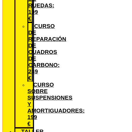
RUEDAS:
199
€
CURSO
DE
REPARACIÓN
DE
CUADROS
DE
CARBONO:
249
€
CURSO
SOBRE
SUSPENSIONES
Y
AMORTIGUADORES:
199
€
TALLER