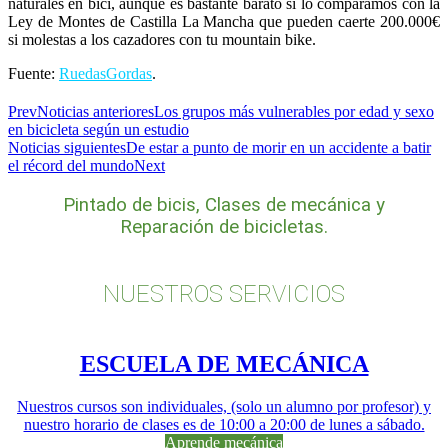
naturales en bici, aunque es bastante barato si lo comparamos con la
Ley de Montes de Castilla La Mancha que pueden caerte 200.000€
si molestas a los cazadores con tu mountain bike.
Fuente:
RuedasGordas
.
Prev
Noticias anteriores
Los grupos más vulnerables por edad y sexo
en bicicleta según un estudio
Noticias siguientes
De estar a punto de morir en un accidente a batir
el récord del mundo
Next
Pintado de bicis, Clases de mecánica y
Reparación de bicicletas.
NUESTROS SERVICIOS
ESCUELA DE MECÁNICA
Nuestros cursos son individuales, (solo un alumno por profesor) y
nuestro horario de clases es de 10:00 a 20:00 de lunes a sábado.
Aprende mecánica